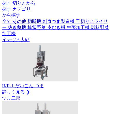
探す
切り方
から
探す
カテゴリ
から
探す
全て
その他
切断機
刺身つま製造機
千切りスライサ
ー
抜き割機
棒状野菜 皮むき機
牛蒡加工機
球状野菜
加工機
イナづま太郎
IKR-1
だいこん
つま
詳しく見る ❯
つま二郎