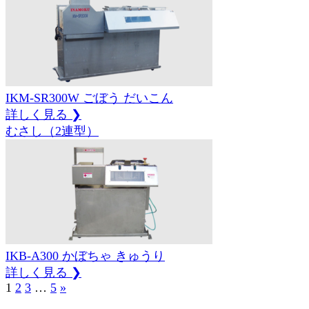
IKM-SR300W
ごぼう
だいこん
詳しく見る ❯
むさし（2連型）
IKB-A300
かぼちゃ
きゅうり
詳しく見る ❯
1
2
3
…
5
»