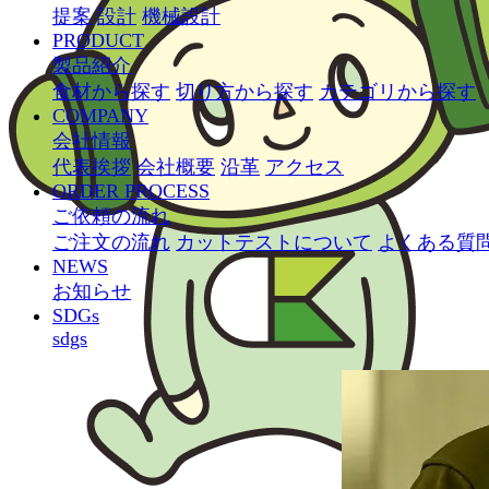
提案
設計
機械設計
PRODUCT
製品紹介
食材から探す
切り方から探す
カテゴリから探す
COMPANY
会社情報
代表挨拶
会社概要
沿革
アクセス
ORDER PROCESS
ご依頼の流れ
ご注文の流れ
カットテストについて
よくある質
NEWS
お知らせ
SDGs
sdgs