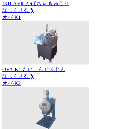
IKB-A500
かぼちゃ
きゅうり
詳しく見る ❯
オバ-K1
OVA-K1
だいこん
にんじん
詳しく見る ❯
オバ-K2