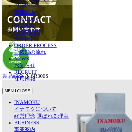
BUSINESS
事業案内
PRODUCT
製品紹介
COMPANY
会社情報
ORDER PROCESS
ご依頼の流れ
NEWS
お知らせ
RECRUIT
製品紹介
❯
SR300S
採用情報
MENU
CLOSE
INAMOKU
イナモクについて
経営理念
選ばれる理由
BUSINESS
事業案内