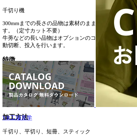
千切り機
300mmまでの長さの品物は素材のまま投入できま
す。（定寸カット不要）
牛蒡などの長い品物はオプションのコンベアーにて自
動切断、投入を行います。
特徴
新方式！くずの少ない綺麗な製品
対応食材
だいこん、にんじん、ごぼう
加工方法
VR工場見学
千切り、平切り、短冊、スティック