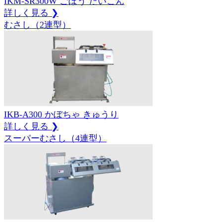
IKM-SR300W
ごぼう
だいこん
詳しく見る ❯
むさし（2連型）
IKB-A300
かぼちゃ
きゅうり
詳しく見る ❯
スーパーむさし（4連型）