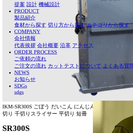
提案
設計
機械設計
PRODUCT
製品紹介
食材から探す
切り方から探す
カテゴリから探す
COMPANY
会社情報
代表挨拶
会社概要
沿革
アクセス
ORDER PROCESS
ご依頼の流れ
ご注文の流れ
カットテストについて
よくある質
NEWS
お知らせ
SDGs
sdgs
IKM-SR300S
ごぼう
だいこん
にんじん
スティック
千
切り
千切りスライサー
平切り
短冊
SR300S