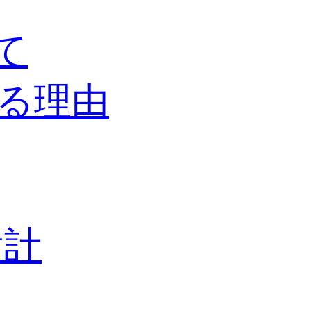
て
る理由
設計