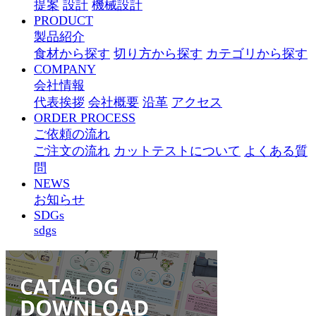
提案
設計
機械設計
PRODUCT
製品紹介
食材から探す
切り方から探す
カテゴリから探す
COMPANY
会社情報
代表挨拶
会社概要
沿革
アクセス
ORDER PROCESS
ご依頼の流れ
ご注文の流れ
カットテストについて
よくある質
問
NEWS
お知らせ
SDGs
sdgs