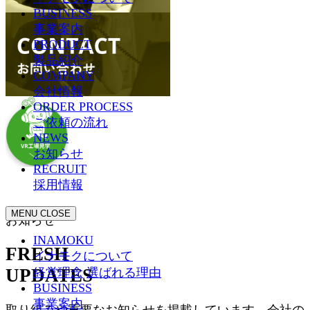
BUSINESS
事業案内
PRODUCT
製品紹介
COMPANY
会社情報
ORDER PROCESS
ご依頼の流れ
NEWS
お知らせ
RECRUIT
採用情報
MENU
CLOSE
お知らせ
INAMOKU
FRESH
イナモクについて
UPDATES
経営理念
選ばれる理由
BUSINESS
事業案内