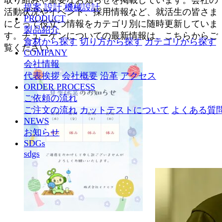
取り組みや重要なお知らせを掲載しています。会社の
提案
設計
機械設計
活動状況やイベント、採用情報など、就活生の皆さま
PRODUCT
にとって役立つ情報をカテゴリ別に随時更新していま
製品紹介
す。チューゲンについての最新情報は、こちらからご
食材から探す
切り方から探す
カテゴリから探す
覧ください。
COMPANY
会社情報
代表挨拶
会社概要
沿革
アクセス
ORDER PROCESS
ご依頼の流れ
ご注文の流れ
カットテストについて
よくある質
NEWS
お知らせ
SDGs
sdgs