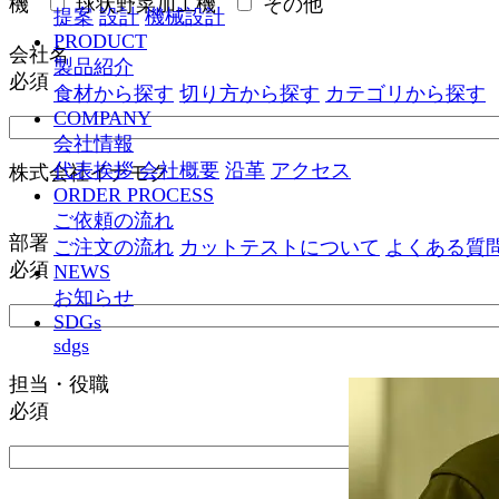
機
球状野菜加工機
その他
提案
設計
機械設計
PRODUCT
会社名
製品紹介
必須
食材から探す
切り方から探す
カテゴリから探す
COMPANY
会社情報
代表挨拶
会社概要
沿革
アクセス
株式会社イナモク
ORDER PROCESS
ご依頼の流れ
部署
ご注文の流れ
カットテストについて
よくある質
必須
NEWS
お知らせ
SDGs
sdgs
担当・役職
必須