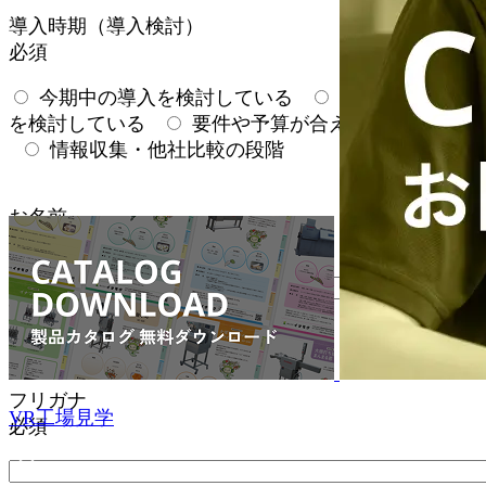
導入時期（導入検討）
必須
今期中の導入を検討している
来期以降の導入
を検討している
要件や予算が合えばすぐにでも
情報収集・他社比較の段階
お名前
必須
漢字・ひらがなでご入力ください
フリガナ
VR工場見学
必須