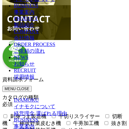
BUSINESS
事業案内
PRODUCT
製品紹介
COMPANY
会社情報
ORDER PROCESS
ご依頼の流れ
NEWS
お知らせ
RECRUIT
採用情報
資料請求フォーム
MENU
CLOSE
カタログの種類
INAMOKU
必須
イナモクについて
経営理念
選ばれる理由
刺身つま製造機
千切りスライサー
切断
BUSINESS
機
棒状野菜皮むき機
牛蒡加工機
抜き割
事業案内