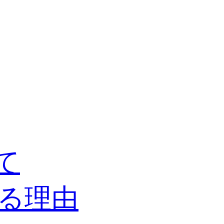
て
る理由