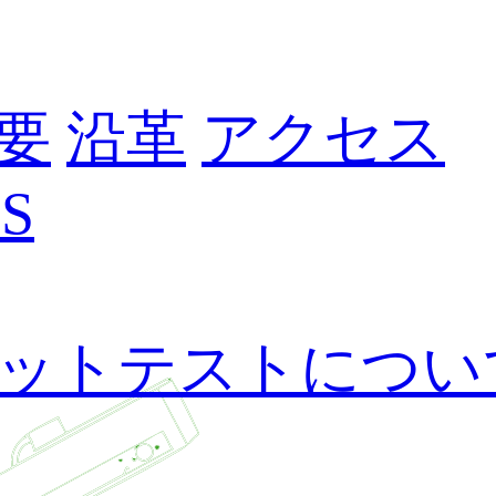
要
沿革
アクセス
S
ットテストについ