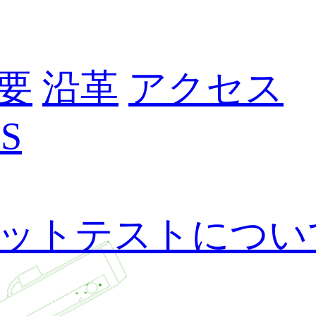
要
沿革
アクセス
S
ットテストについ