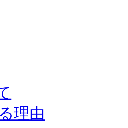
て
る理由