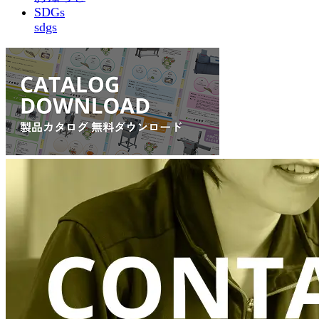
SDGs
sdgs