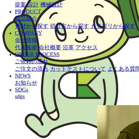
提案
設計
機械設計
PRODUCT
製品紹介
食材から探す
切り方から探す
カテゴリから探す
COMPANY
会社情報
代表挨拶
会社概要
沿革
アクセス
ORDER PROCESS
ご依頼の流れ
ご注文の流れ
カットテストについて
よくある質
NEWS
お知らせ
SDGs
sdgs