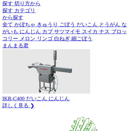
探す
切り方
から
探す
カテゴリ
から
探す
全て
かぼちゃ
きゅうり
ごぼう
だいこん
とうがん
な
がいも
にんじん
カブ
サツマイモ
スイカ
ナス
ブロッ
コリー
メロン
リンゴ
白ねぎ
細ごぼう
まんまる君
IKR-C400
だいこん
にんじん
詳しく見る ❯