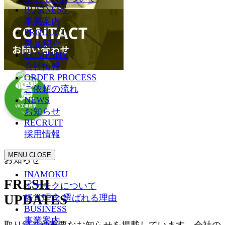
BUSINESS
事業案内
PRODUCT
製品紹介
COMPANY
会社情報
ORDER PROCESS
ご依頼の流れ
NEWS
お知らせ
RECRUIT
採用情報
MENU
CLOSE
お知らせ
INAMOKU
FRESH
イナモクについて
UPDATES
経営理念
選ばれる理由
BUSINESS
事業案内