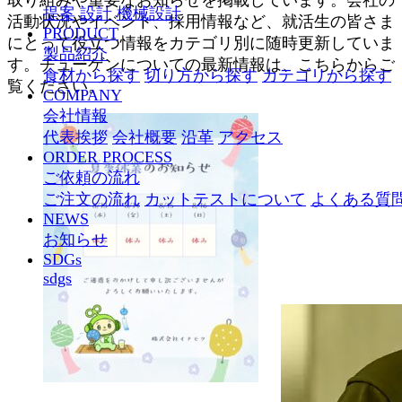
取り組みや重要なお知らせを掲載しています。会社の
提案
設計
機械設計
活動状況やイベント、採用情報など、就活生の皆さま
PRODUCT
にとって役立つ情報をカテゴリ別に随時更新していま
製品紹介
す。チューゲンについての最新情報は、こちらからご
食材から探す
切り方から探す
カテゴリから探す
覧ください。
COMPANY
会社情報
代表挨拶
会社概要
沿革
アクセス
ORDER PROCESS
ご依頼の流れ
ご注文の流れ
カットテストについて
よくある質
NEWS
お知らせ
SDGs
sdgs