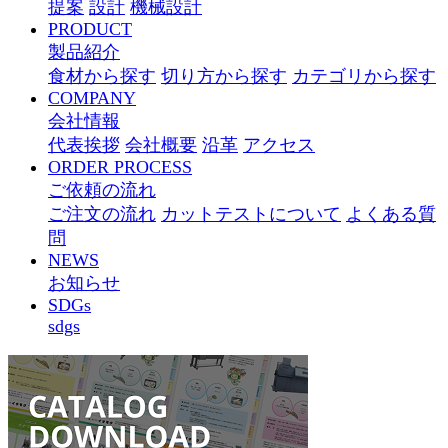
提案
設計
機械設計
PRODUCT
製品紹介
食材から探す
切り方から探す
カテゴリから探す
COMPANY
会社情報
代表挨拶
会社概要
沿革
アクセス
ORDER PROCESS
ご依頼の流れ
ご注文の流れ
カットテストについて
よくある質
問
NEWS
お知らせ
SDGs
sdgs