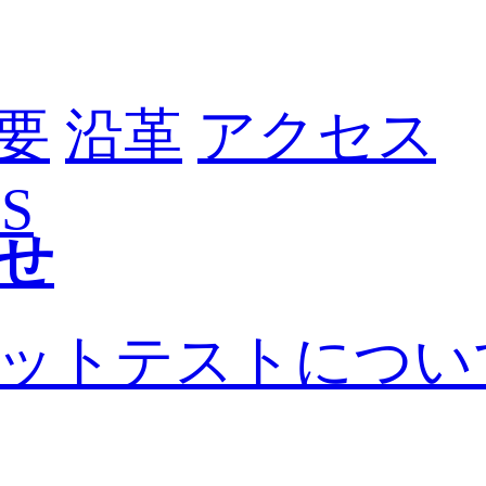
要
沿革
アクセス
S
せ
ットテストについ