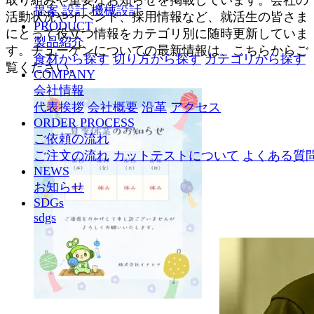
取り組みや重要なお知らせを掲載しています。会社の
提案
設計
機械設計
活動状況やイベント、採用情報など、就活生の皆さま
PRODUCT
にとって役立つ情報をカテゴリ別に随時更新していま
製品紹介
す。チューゲンについての最新情報は、こちらからご
食材から探す
切り方から探す
カテゴリから探す
覧ください。
COMPANY
会社情報
代表挨拶
会社概要
沿革
アクセス
ORDER PROCESS
ご依頼の流れ
ご注文の流れ
カットテストについて
よくある質
NEWS
お知らせ
SDGs
sdgs