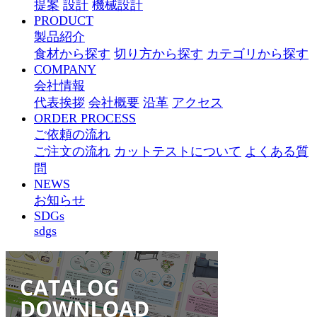
提案
設計
機械設計
PRODUCT
製品紹介
食材から探す
切り方から探す
カテゴリから探す
COMPANY
会社情報
代表挨拶
会社概要
沿革
アクセス
ORDER PROCESS
ご依頼の流れ
ご注文の流れ
カットテストについて
よくある質
問
NEWS
お知らせ
SDGs
sdgs