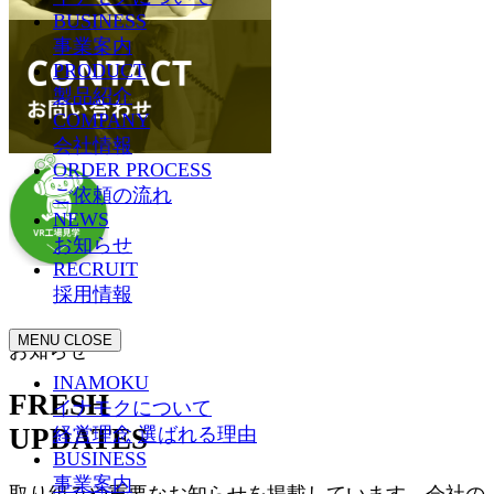
BUSINESS
事業案内
PRODUCT
製品紹介
COMPANY
会社情報
ORDER PROCESS
ご依頼の流れ
NEWS
お知らせ
RECRUIT
採用情報
MENU
CLOSE
お知らせ
INAMOKU
FRESH
イナモクについて
UPDATES
経営理念
選ばれる理由
BUSINESS
事業案内