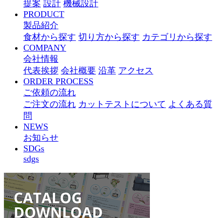
提案
設計
機械設計
PRODUCT
製品紹介
食材から探す
切り方から探す
カテゴリから探す
COMPANY
会社情報
代表挨拶
会社概要
沿革
アクセス
ORDER PROCESS
ご依頼の流れ
ご注文の流れ
カットテストについて
よくある質
問
NEWS
お知らせ
SDGs
sdgs