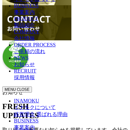
BUSINESS
事業案内
PRODUCT
製品紹介
COMPANY
会社情報
ORDER PROCESS
ご依頼の流れ
NEWS
お知らせ
RECRUIT
採用情報
MENU
CLOSE
お知らせ
INAMOKU
FRESH
イナモクについて
UPDATES
経営理念
選ばれる理由
BUSINESS
事業案内