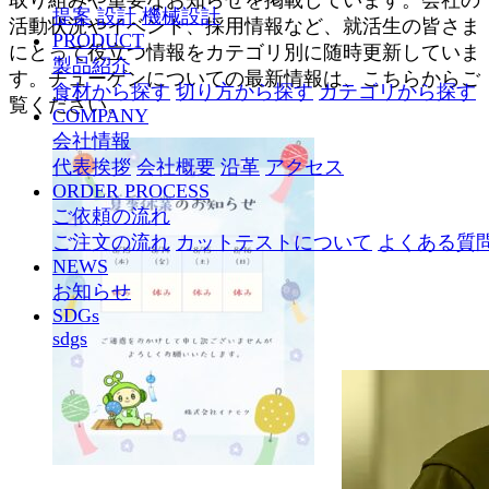
取り組みや重要なお知らせを掲載しています。会社の
提案
設計
機械設計
活動状況やイベント、採用情報など、就活生の皆さま
PRODUCT
にとって役立つ情報をカテゴリ別に随時更新していま
製品紹介
す。チューゲンについての最新情報は、こちらからご
食材から探す
切り方から探す
カテゴリから探す
覧ください。
COMPANY
会社情報
代表挨拶
会社概要
沿革
アクセス
ORDER PROCESS
ご依頼の流れ
ご注文の流れ
カットテストについて
よくある質
NEWS
お知らせ
SDGs
sdgs