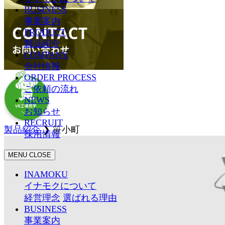
BUSINESS
事業案内
PRODUCT
製品紹介
COMPANY
会社情報
ORDER PROCESS
ご依頼の流れ
NEWS
お知らせ
RECRUIT
製品紹介
❯
笹小町
採用情報
MENU
CLOSE
INAMOKU
イナモクについて
経営理念
選ばれる理由
BUSINESS
事業案内