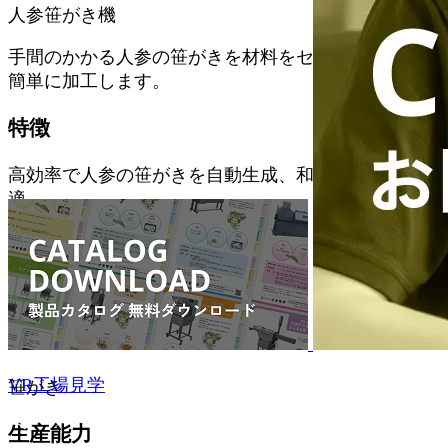
人参笹がき機
手間のかかる人参の笹がきを材料をセットするだけで
簡単に加工します。
特徴
高効率で人参の笹がきを自動生成、和食の仕込みに最
適
対応食材
にんじん
加工方法
VR工場見学
笹がき
生産能力