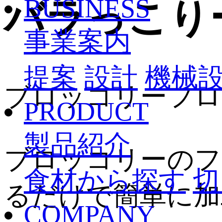
BUSINESS
バラっこり
事業案内
提案
設計
機械
ブロッコリーフロ
PRODUCT
製品紹介
ブロッコリーのフ
食材から探す
切
るだけで簡単に加
COMPANY