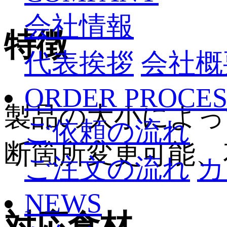
会社情報
特徴
代表挨拶
会社概
ORDER PROCES
製品の大小によっ
ご依頼の流れ
断箇所変更可能、
ご注文の流れ
カ
NEWS
対応食材