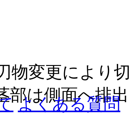
刃物変更により切
茎部は側面へ排出
て
よくある質問