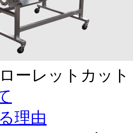
ローレットカット
て
る理由