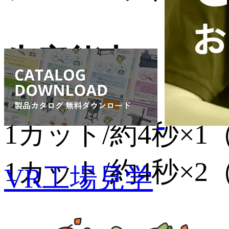
生産能力
1カット/約4秒×
1カット/約4秒×
VR工場見学