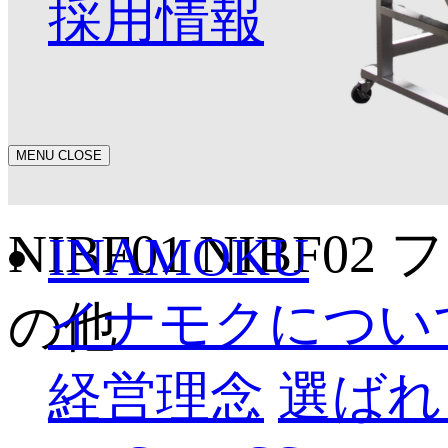
採用情報
MENU
CLOSE
NIBF01
NIBF02
フ
INAMOKU
イナモクについ
の他
経営理念
選ばれ