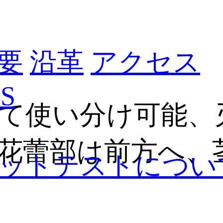
要
沿革
アクセス
S
て使い分け可能、
花蕾部は前方へ、
ットテストについ