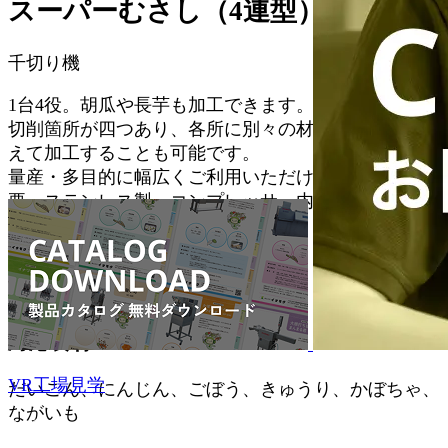
スーパーむさし（4連型）
千切り機
1台4役。胡瓜や長芋も加工できます。
切削箇所が四つあり、各所に別々の材料やサイズを替
えて加工することも可能です。
量産・多目的に幅広くご利用いただけます。基礎不
要・ステンレス製。コンプレッサー内蔵。
特徴
多機能･高品質･他品種向き･1台で4役
対応食材
VR工場見学
だいこん、にんじん、ごぼう、きゅうり、かぼちゃ、
ながいも