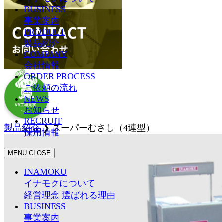
BUSINESS
事業案内
PRODUCT
製品紹介
COMPANY
会社情報
ORDER PROCESS
ご依頼の流れ
NEWS
お知らせ
RECRUIT
製品紹介
❯
スーパーむさし（4連型）
採用情報
MENU
CLOSE
INAMOKU
イナモクについて
経営理念
選ばれる理由
BUSINESS
事業案内