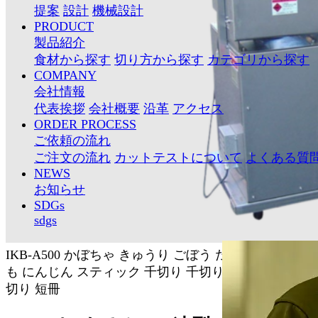
提案
設計
機械設計
PRODUCT
製品紹介
食材から探す
切り方から探す
カテゴリから探す
COMPANY
会社情報
代表挨拶
会社概要
沿革
アクセス
ORDER PROCESS
ご依頼の流れ
ご注文の流れ
カットテストについて
よくある質
NEWS
お知らせ
SDGs
sdgs
IKB-A500
かぼちゃ
きゅうり
ごぼう
だいこん
ながい
も
にんじん
スティック
千切り
千切りスライサー
平
切り
短冊