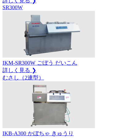
詳しく見る ❯
SR300W
IKM-SR300W
ごぼう
だいこん
詳しく見る ❯
むさし（2連型）
IKB-A300
かぼちゃ
きゅうり