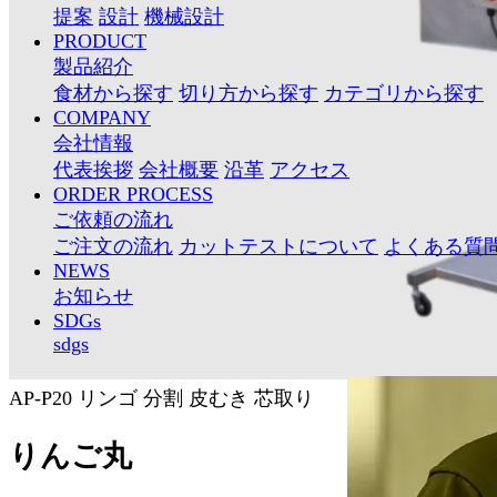
提案
設計
機械設計
PRODUCT
製品紹介
食材から探す
切り方から探す
カテゴリから探す
COMPANY
会社情報
代表挨拶
会社概要
沿革
アクセス
ORDER PROCESS
ご依頼の流れ
ご注文の流れ
カットテストについて
よくある質
NEWS
お知らせ
SDGs
sdgs
AP-P20
リンゴ
分割
皮むき
芯取り
りんご丸