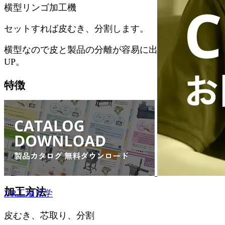
横型リンゴ加工機
セットすれば皮むき、分割します。
横型なので皮と製品の分離が容易に出来、作業性
UP。
特徴
材料投入で皮剥き・芯抜き・分割。
分別排出で手直し不要。
対応食材
リンゴ
加工方法
VR工場見学
皮むき、芯取り、分割