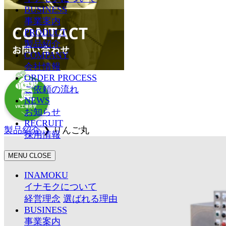
BUSINESS
事業案内
PRODUCT
製品紹介
COMPANY
会社情報
ORDER PROCESS
ご依頼の流れ
NEWS
お知らせ
RECRUIT
製品紹介
❯
りんご丸
採用情報
MENU
CLOSE
INAMOKU
イナモクについて
経営理念
選ばれる理由
BUSINESS
事業案内