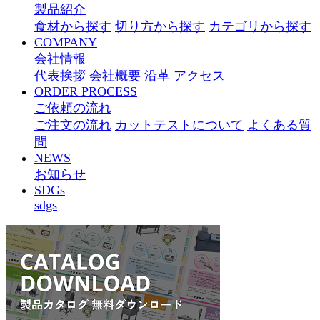
製品紹介
食材から探す
切り方から探す
カテゴリから探す
COMPANY
会社情報
代表挨拶
会社概要
沿革
アクセス
ORDER PROCESS
ご依頼の流れ
ご注文の流れ
カットテストについて
よくある質
問
NEWS
お知らせ
SDGs
sdgs