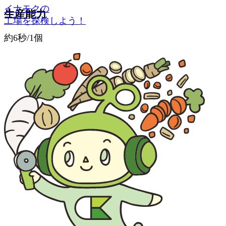
イナモクの
生産能力
工場を探検しよう！
約6秒/1個