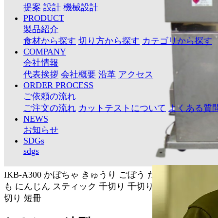
提案
設計
機械設計
PRODUCT
製品紹介
食材から探す
切り方から探す
カテゴリから探す
COMPANY
会社情報
代表挨拶
会社概要
沿革
アクセス
ORDER PROCESS
ご依頼の流れ
ご注文の流れ
カットテストについて
よくある質
NEWS
お知らせ
SDGs
sdgs
IKB-A300
かぼちゃ
きゅうり
ごぼう
だいこん
ながい
も
にんじん
スティック
千切り
千切りスライサー
平
切り
短冊