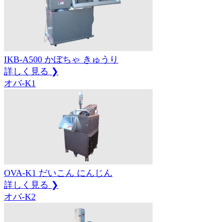
IKB-A500
かぼちゃ
きゅうり
詳しく見る ❯
オバ-K1
OVA-K1
だいこん
にんじん
詳しく見る ❯
オバ-K2