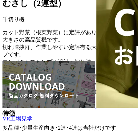
むさし（2連型）
千切り機
カット野菜（根菜野菜）に定評があり、操作しやすい
大きさの高品質機です。
切れ味抜群、作業しやすい定評有る大きさの二連タイ
プです。
コンパクトでシンプル設計。切れ味と屑の少なさをご
確認ください。
切削範囲を大幅up1mm～10mm角切可能です。千切り
～野菜スティックまで用途多彩にカット。
コンプレッサー内蔵。投入口安全装置、排出口安全カ
バー 標準装備
特徴
VR工場見学
多品種･少量生産向き･2連･4連は当社だけです