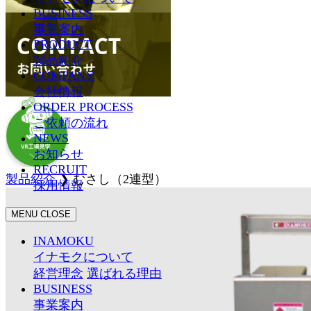
BUSINESS
事業案内
PRODUCT
製品紹介
COMPANY
会社情報
ORDER PROCESS
ご依頼の流れ
NEWS
お知らせ
RECRUIT
製品紹介
❯
むさし（2連型）
採用情報
MENU
CLOSE
INAMOKU
イナモクについて
経営理念
選ばれる理由
BUSINESS
事業案内