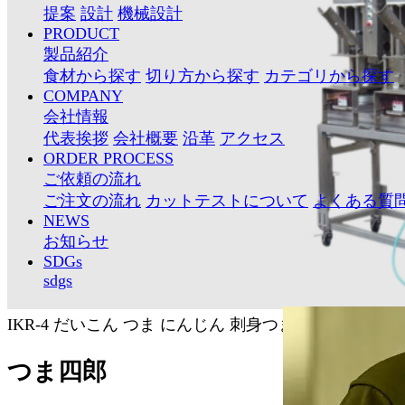
提案
設計
機械設計
PRODUCT
製品紹介
食材から探す
切り方から探す
カテゴリから探す
COMPANY
会社情報
代表挨拶
会社概要
沿革
アクセス
ORDER PROCESS
ご依頼の流れ
ご注文の流れ
カットテストについて
よくある質
NEWS
お知らせ
SDGs
sdgs
IKR-4
だいこん
つま
にんじん
刺身つま製造機
つま四郎