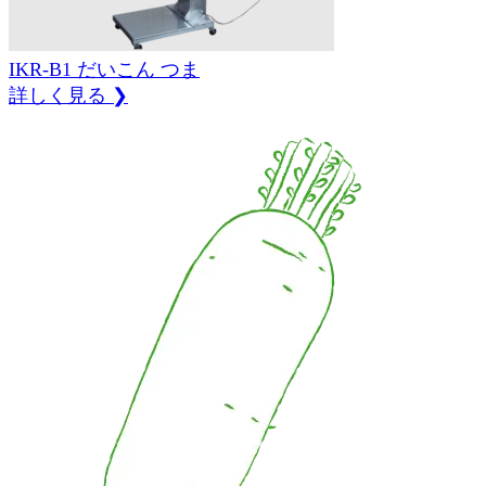
IKR-B1
だいこん
つま
詳しく見る ❯