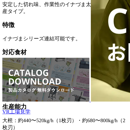
安定した切れ味、作業性のイナづま太郎の4連式の量
産タイプ。
特徴
イナづまシリーズ連結可能です。
対応食材
だいこん、にんじん
加工方法
つま
生産能力
VR工場見学
大根：約440〜520kg/h（1枚刃）・約680〜800kg/h（2
枚刃）