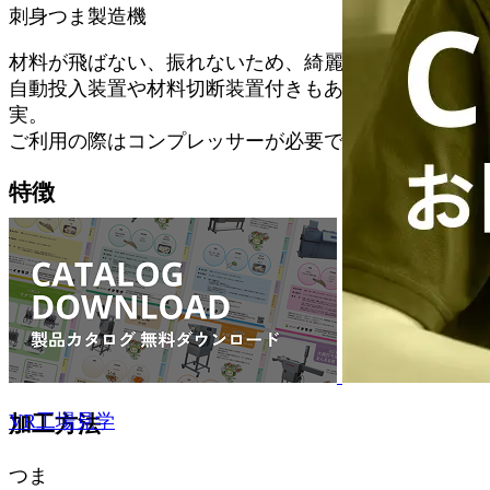
刺身つま製造機
材料が飛ばない、振れないため、綺麗に削れます。
自動投入装置や材料切断装置付きもあり、一段と充
実。
ご利用の際はコンプレッサーが必要です。
特徴
操作しやすい中型機械
イナづまシリーズ連結可能です。
対応食材
だいこん、にんじん
VR工場見学
加工方法
つま