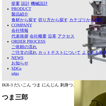
提案
設計
機械設計
PRODUCT
製品紹介
食材から探す
切り方から探す
カテゴリから探す
COMPANY
会社情報
代表挨拶
会社概要
沿革
アクセス
ORDER PROCESS
ご依頼の流れ
ご注文の流れ
カットテストについて
よくある質
NEWS
お知らせ
SDGs
sdgs
IKR-3
だいこん
つま
にんじん
刺身つま製造機
つま三郎