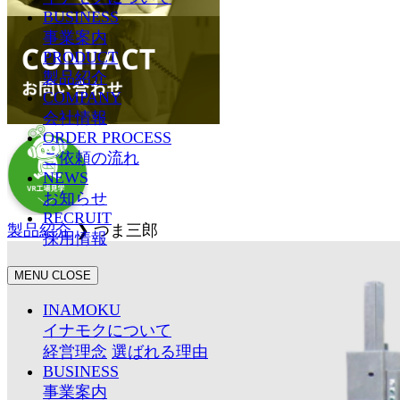
BUSINESS
事業案内
PRODUCT
製品紹介
COMPANY
会社情報
ORDER PROCESS
ご依頼の流れ
NEWS
お知らせ
RECRUIT
製品紹介
❯
つま三郎
採用情報
MENU
CLOSE
INAMOKU
イナモクについて
経営理念
選ばれる理由
BUSINESS
事業案内