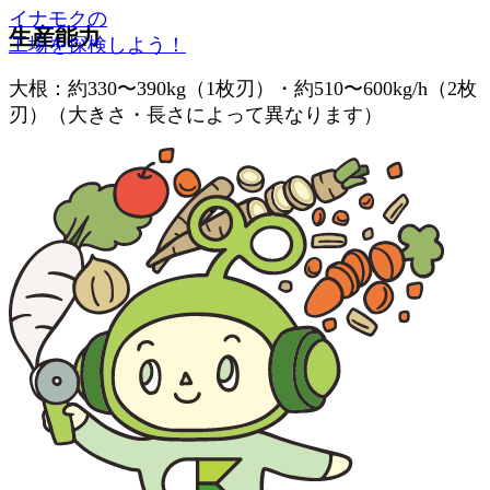
イナモクの
生産能力
工場を探検しよう！
大根：約330〜390kg（1枚刃）・約510〜600kg/h（2枚
刃）（大きさ・長さによって異なります）