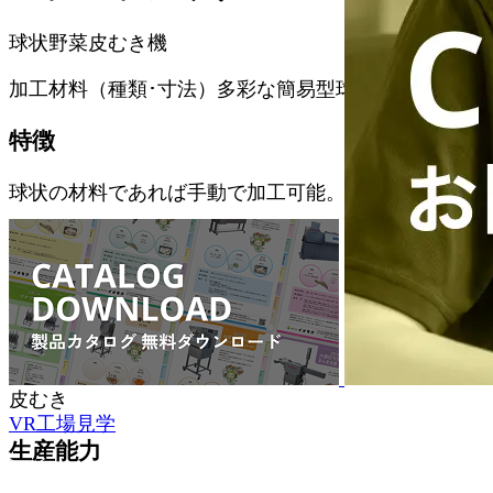
球状野菜皮むき機
加工材料（種類･寸法）多彩な簡易型球状野菜加工機
特徴
球状の材料であれば手動で加工可能。
対応食材
かぼちゃ、とうがん、カブ、メロン
加工方法
皮むき
VR工場見学
生産能力