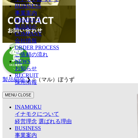
BUSINESS
事業案内
PRODUCT
製品紹介
COMPANY
会社情報
ORDER PROCESS
ご依頼の流れ
NEWS
お知らせ
RECRUIT
製品紹介
❯
○（マル）ぼうず
採用情報
MENU
CLOSE
INAMOKU
イナモクについて
経営理念
選ばれる理由
BUSINESS
事業案内