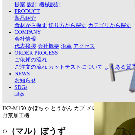
提案
設計
機械設計
PRODUCT
製品紹介
食材から探す
切り方から探す
カテゴリから探す
COMPANY
会社情報
代表挨拶
会社概要
沿革
アクセス
ORDER PROCESS
ご依頼の流れ
ご注文の流れ
カットテストについて
よくある質
NEWS
お知らせ
SDGs
sdgs
IKP-M150
かぼちゃ
とうがん
カブ
メロン
皮むき
球状
野菜加工機
○（マル）ぼうず