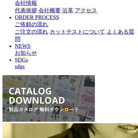
会社情報
代表挨拶
会社概要
沿革
アクセス
ORDER PROCESS
ご依頼の流れ
ご注文の流れ
カットテストについて
よくある質
問
NEWS
お知らせ
SDGs
sdgs